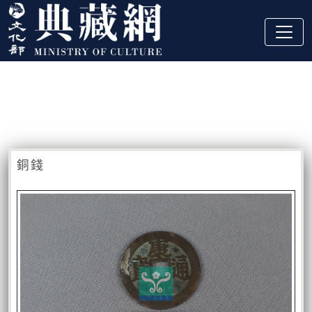
跳到主要內容
:::
藏品資訊
:::
銅錢