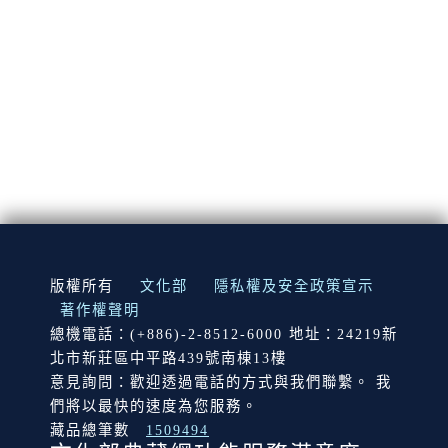
:::
版權所有
文化部
隱私權及安全政策宣示
著作權聲明
總機電話：(+886)-2-8512-6000 地址：24219新
北市新莊區中平路439號南棟13樓
意見詢問：歡迎透過電話的方式與我們聯繫。 我
們將以最快的速度為您服務。
藏品總筆數
1509494