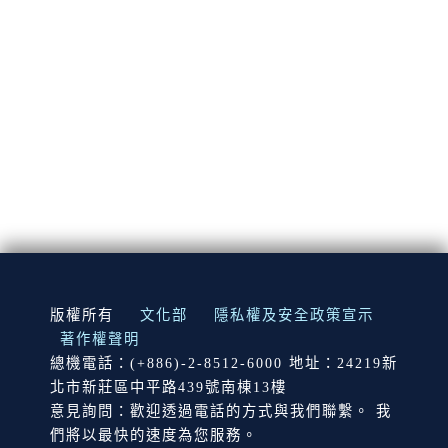
:::
版權所有
文化部
隱私權及安全政策宣示
著作權聲明
總機電話：(+886)-2-8512-6000 地址：24219新
北市新莊區中平路439號南棟13樓
意見詢問：歡迎透過電話的方式與我們聯繫。 我
們將以最快的速度為您服務。