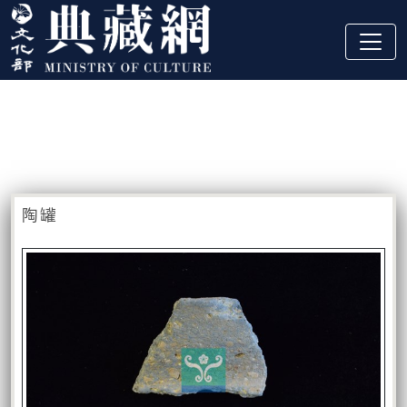
跳到主要內容
:::
藏品資訊
:::
陶罐