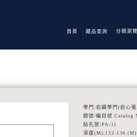
分類瀏
首頁
藏品查詢
學門:岩礦學門(岩心蒐
館號/編目號 Catalog N
鉆孔號:PA-11
深度(M):132-136 (M)