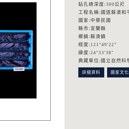
鉆孔總深度:300公尺
工程名稱:國道蘇澳和
國家:中華民國
縣市:宜蘭縣
鄉鎮:蘇澳鎮
經度:121°49'22"
緯度:24°33'38"
典藏單位:國立自然科
詳細資料
國家文