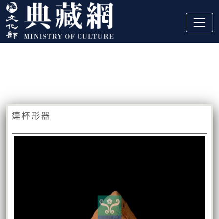
跳到主要內容
:::
藏品資訊
:::
連杯形器