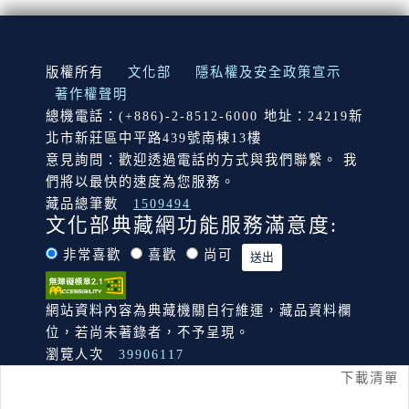
:::
版權所有
文化部
隱私權及安全政策宣示
著作權聲明
總機電話：(+886)-2-8512-6000 地址：24219新
北市新莊區中平路439號南棟13樓
意見詢問：歡迎透過電話的方式與我們聯繫。 我
們將以最快的速度為您服務。
藏品總筆數
1509494
文化部典藏網功能服務滿意度:
非常喜歡
喜歡
尚可
網站資料內容為典藏機關自行維運，藏品資料欄
位，若尚未著錄者，不予呈現。
瀏覽人次
39906117
下載清單