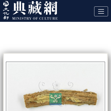
跳到主要內容
:::
藏品資訊
:::