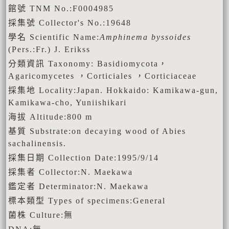
館號 TNM No.:F0004985
採集號 Collector's No.:19648
學名 Scientific Name:
Amphinema byssoides
(Pers.:Fr.) J. Erikss
分類資訊 Taxonomy: Basidiomycota，
Agaricomycetes ，Corticiales ，Corticiaceae
採集地 Locality:Japan. Hokkaido: Kamikawa-gun,
Kamikawa-cho, Yuniishikari
海拔 Altitude:800 m
基質 Substrate:on decaying wood of Abies
sachalinensis.
採集日期 Collection Date:1995/9/14
採集者 Collector:N. Maekawa
鑑定者 Determinator:N. Maekawa
標本類型 Types of specimens:General
菌株 Culture:無