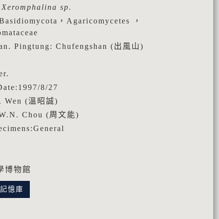
:
Xeromphalina sp.
asidiomycota，Agaricomycetes ，
omataceae
an. Pingtung: Chufengshan (出風山)
er.
ate:1997/8/27
C. Wen (溫昭誠)
:W.N. Chou (周文能)
cimens:General
學博物館
化記憶庫