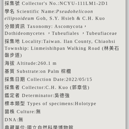
採集號 Collector's No.:NCYU-111LM1-2D1
學名 Scientific Name:
Pseudohelicoon
ellipsoideum
Goh, S.Y. Hsieh & C.H. Kuo
分類資訊 Taxonomy: Ascomycota，
Dothideomycetes ，Tubeufiales ，Tubeufiaceae
採集地 Locality:Taiwan. Ilan County, Chiaohsi
Township: Linmeishihpan Walking Road (林美石
磐步道)
海拔 Altitude:260.1 m
基質 Substrate:on Palm 棕櫚
採集日期 Collection Date:2022/05/15
採集者 Collector:C.H. Kuo (郭章信)
鑑定者 Determinator:吳德強
標本類型 Types of specimens:Holotype
菌株 Culture:無
DNA:無
典藏單位:國立自然科學博物館