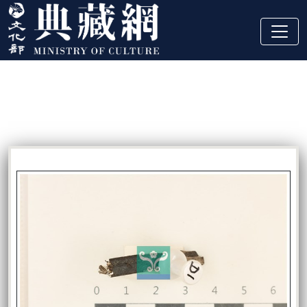
跳到主要內容
:::
藏品資訊
:::