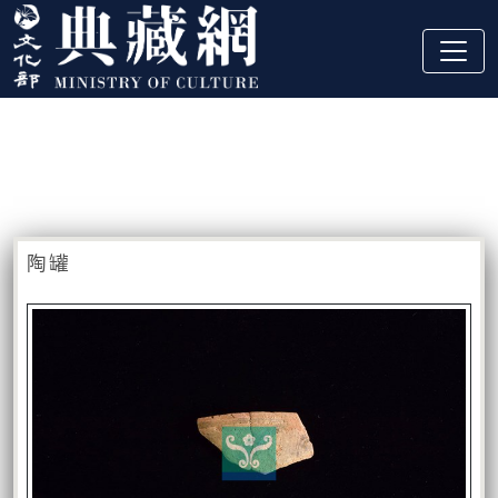
跳到主要內容
:::
藏品資訊
:::
陶罐