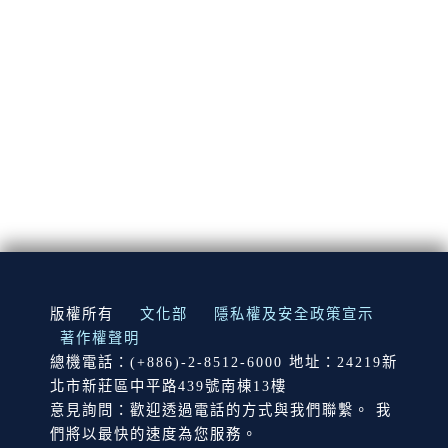
:::
版權所有
文化部
隱私權及安全政策宣示
著作權聲明
總機電話：(+886)-2-8512-6000 地址：24219新
北市新莊區中平路439號南棟13樓
意見詢問：歡迎透過電話的方式與我們聯繫。 我
們將以最快的速度為您服務。