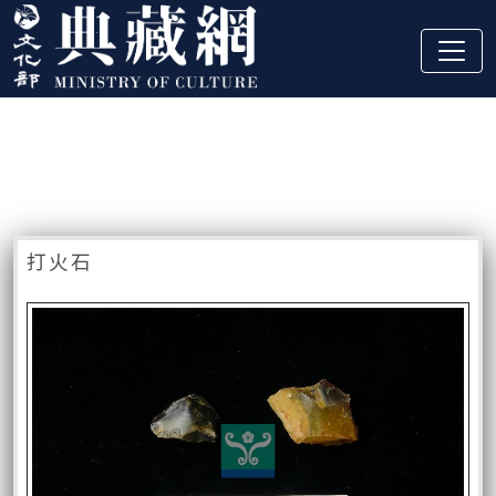
跳到主要內容
:::
藏品資訊
:::
打火石