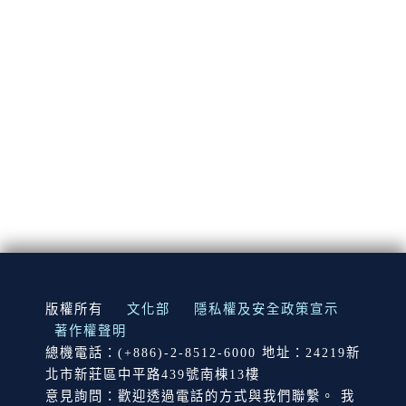
:::
版權所有
文化部
隱私權及安全政策宣示
著作權聲明
總機電話：(+886)-2-8512-6000 地址：24219新
北市新莊區中平路439號南棟13樓
意見詢問：歡迎透過電話的方式與我們聯繫。 我