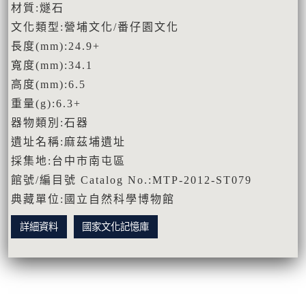
材質:燧石
文化類型:營埔文化/番仔園文化
長度(mm):24.9+
寬度(mm):34.1
高度(mm):6.5
重量(g):6.3+
器物類別:石器
遺址名稱:麻茲埔遺址
採集地:台中市南屯區
館號/編目號 Catalog No.:MTP-2012-ST079
典藏單位:國立自然科學博物館
詳細資料
國家文化記憶庫