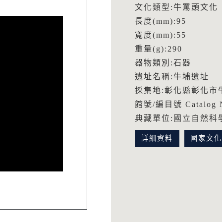
文化類型:牛罵頭文化
長度(mm):95
寬度(mm):55
重量(g):290
器物類別:石器
遺址名稱:牛埔遺址
採集地:彰化縣彰化市
館號/編目號 Catalog N
典藏單位:國立自然科
詳細資料
國家文