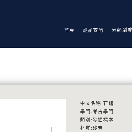
分類瀏
首頁
藏品查詢
中文名稱:石鎚
學門:考古學門
類別:發掘標本
材質:砂岩