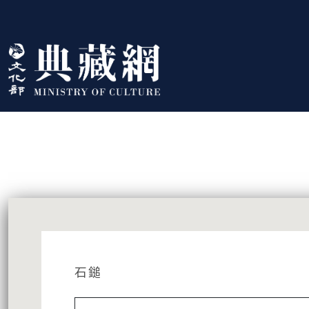
跳到主要內容
:::
藏品資訊
:::
石鎚