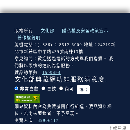
:::
版權所有
文化部
隱私權及安全政策宣示
著作權聲明
總機電話：(+886)-2-8512-6000 地址：24219新
北市新莊區中平路439號南棟13樓
意見詢問：歡迎透過電話的方式與我們聯繫。 我
們將以最快的速度為您服務。
藏品總筆數
1509494
文化部典藏網功能服務滿意度:
非常喜歡
喜歡
尚可
網站資料內容為典藏機關自行維運，藏品資料欄
位，若尚未著錄者，不予呈現。
瀏覽人次
39906117
下載清單