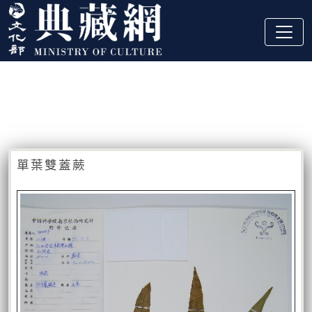
跳到主要內容
:::
藏品資訊
:::
單葉雙蓋蕨