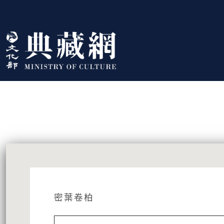
跳到主要內容
:::
藏品資訊
:::
密葉卷柏