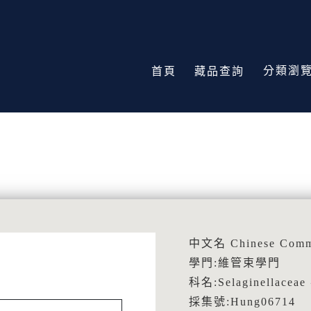
分類瀏
首頁
藏品查詢
中文名 Chinese Co
學門:維管束學門
科名:Selaginellace
採集號:Hung06714