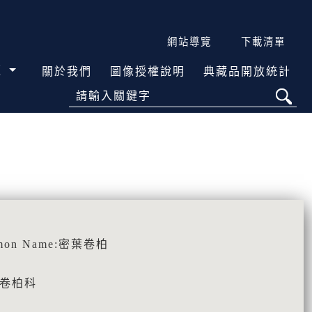
網站導覽
下載清單
覽
關於我們
圖像授權說明
典藏品開放統計
請輸入關鍵字
mmon Name:密葉卷柏
ae 卷柏科