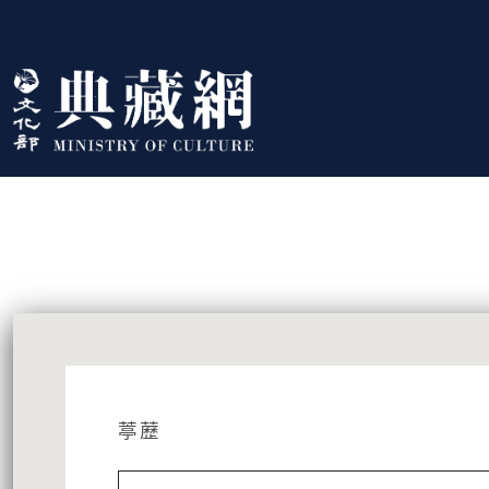
跳到主要內容
:::
藏品資訊
:::
葶藶