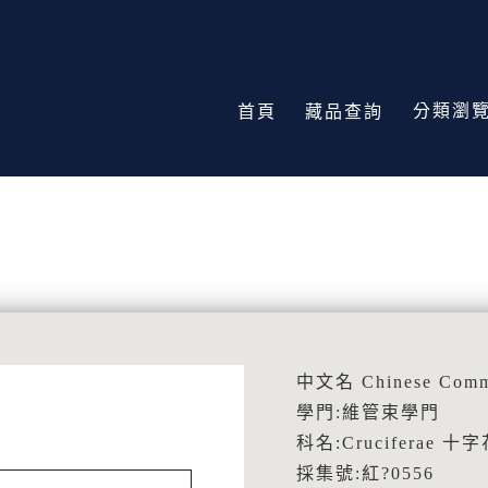
分類瀏
首頁
藏品查詢
中文名 Chinese Com
學門:維管束學門
科名:Cruciferae 十
採集號:紅?0556