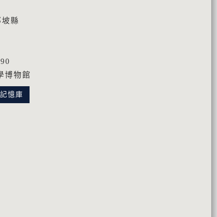
 那坡縣
90
學博物館
化記憶庫