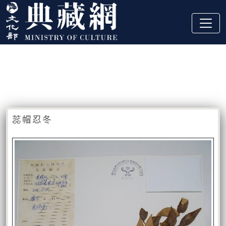
跳到主要內容
:::
藏品資訊
:::
蕊帽忍冬