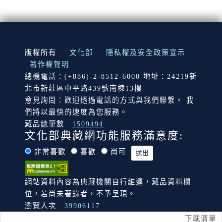
:::
版權所有
文化部
隱私權及安全政策宣示
著作權聲明
總機電話：(+886)-2-8512-6000 地址：24219新
北市新莊區中平路439號南棟13樓
意見詢問：歡迎透過電話的方式與我們聯繫。 我
們將以最快的速度為您服務。
藏品總筆數
1509494
文化部典藏網功能服務滿意度:
非常喜歡
喜歡
尚可
網站資料內容為典藏機關自行維運，藏品資料欄
位，若尚未著錄者，不予呈現。
瀏覽人次
39906117
下載清單