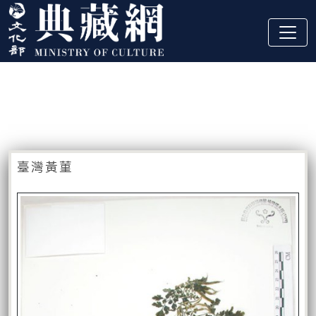
跳到主要內容
:::
藏品資訊
:::
臺灣黃菫