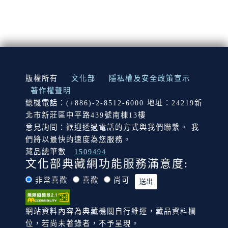
:::
版權所有
文化部
隱私權及安全政策宣示
著作權聲明
總機電話：(+886)-2-8512-6000 地址：24219新
北市新莊區中平路439號南棟13樓
意見詢問：歡迎透過電話的方式與我們聯繫。 我
們將以最快的速度為您服務。
藏品總筆數
1509494
文化部典藏網功能服務滿意度:
非常喜歡
喜歡
尚可
網站資料內容為典藏機關自行維運，藏品資料欄
位，若尚未著錄者，不予呈現。