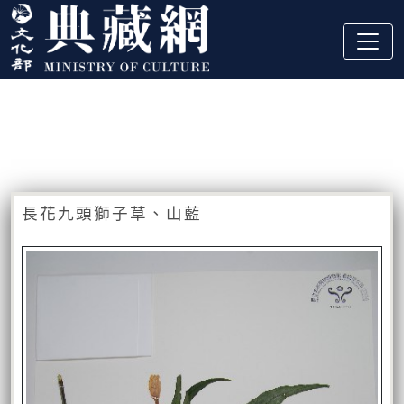
跳到主要內容
:::
藏品資訊
:::
長花九頭獅子草、山藍