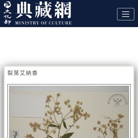
跳到主要內容
:::
藏品資訊
:::
裂葉艾納香