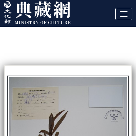
跳到主要內容
:::
藏品資訊
:::