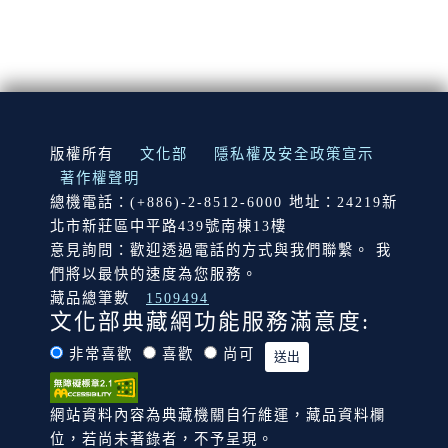
:::
版權所有
文化部
隱私權及安全政策宣示
著作權聲明
總機電話：(+886)-2-8512-6000 地址：24219新
北市新莊區中平路439號南棟13樓
意見詢問：歡迎透過電話的方式與我們聯繫。 我
們將以最快的速度為您服務。
藏品總筆數
1509494
文化部典藏網功能服務滿意度:
非常喜歡
喜歡
尚可
網站資料內容為典藏機關自行維運，藏品資料欄
位，若尚未著錄者，不予呈現。