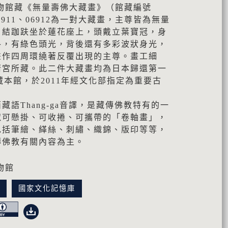
物館藏《無量壽佛大藏畫》（館藏編號
6911、06912為一對大藏畫，主尊皆為無量
，結跏趺坐於蓮花座上，頭戴立葉寶冠，身
珞，有綠色頭光，背後還有多彩波狀身光，
畫作四周環繞著反覆出現的主尊。畫工細
清宮所藏。此二件大藏畫均為日本歸還第一
藏本館，於2011年經文化部指定為重要古
語Thang-ga音譯，是藏傳佛教特有的一
似可懸掛、可收捲、可攜帶的「卷軸畫」，
包括筆繪、緙絲、刺繡、織錦、版印等等，
傳佛教有關內容為主。
物館
訊
國家文化記憶庫