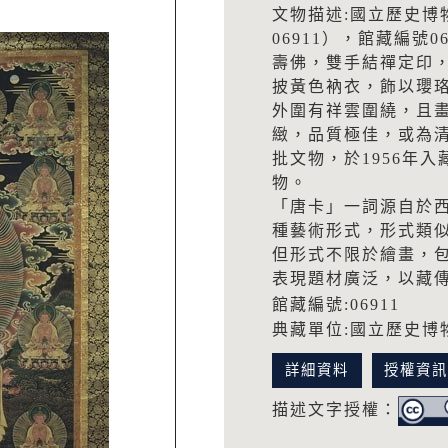
文物描述:國立歷史博
06911），館藏編號0
壽佛，雙手結禪定印
披黃色衲衣，飾以瓔
外圍有祥雲圍繞，且
緻，品質極佳，或為
批文物，於1956年入
物。
「唐卡」一詞源自於西藏
種藝術形式，形式類
但形式不限於繪畫，
表現題材廣泛，以藏
館藏編號:06911
典藏單位:國立歷史博
詳細資料
授權資
描述文字授權：