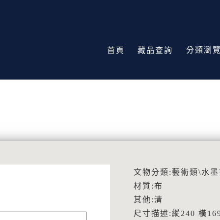
分類瀏
首頁
藏品查詢
文物分類:藝術類\水墨
材質:布
其他:清
尺寸描述:縱240 橫169.