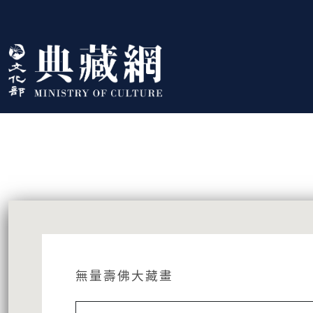
跳到主要內容
:::
藏品資訊
:::
無量壽佛大藏畫