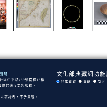
文化部典藏網功能
聲明
市新莊區中平路439號南棟13樓
非常喜歡
喜歡
尚可
最快的速度為您服務。
尚未著錄者，不予呈現。