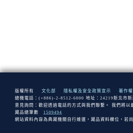
:::
版權所有
文化部
隱私權及安全政策宣示
著作權
總機電話：(+886)-2-8512-6000 地址：24219新北
意見詢問：歡迎透過電話的方式與我們聯繫。 我們將以
藏品總筆數
1509494
網站資料內容為典藏機關自行維運，藏品資料欄位，若