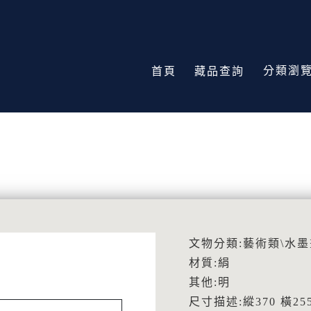
分類瀏
首頁
藏品查詢
文物分類:藝術類\水墨
材質:絹
其他:明
尺寸描述:縱370 橫255