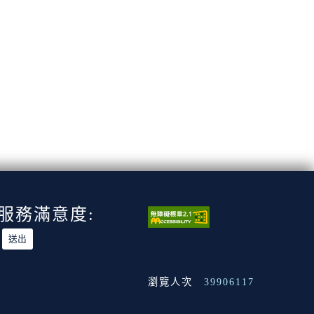
服務滿意度:
瀏覽人次
39906117