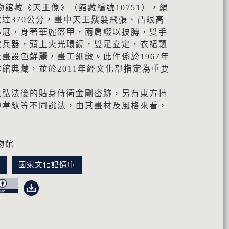
物館藏《天王像》（館藏編號10751），絹
達370公分，畫中天王鬚髮飛張、凸眼高
小冠，身著華麗盔甲，兩肩綴以披膊，雙手
狀兵器，頭上火光環繞，雙足立定，衣裙飄
畫設色鮮麗，畫工細緻。此件係於1967年
館典藏，並於2011年經文化部指定為重要
祖弘法後的貼身侍衛金剛密跡，另有東方持
神韋馱等不同說法，由其畫材及風格來看，
物館
訊
國家文化記憶庫