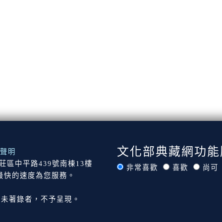
文化部典藏網功能
聲明
市新莊區中平路439號南棟13樓
非常喜歡
喜歡
尚可
最快的速度為您服務。
尚未著錄者，不予呈現。