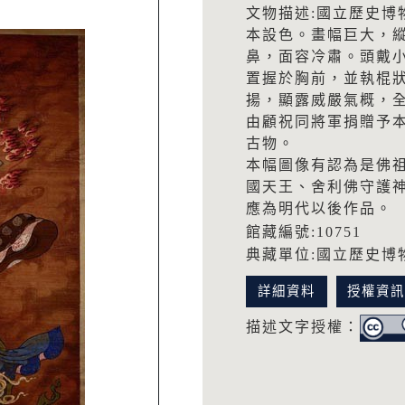
文物描述:國立歷史博
本設色。畫幅巨大，縱
鼻，面容冷肅。頭戴
置握於胸前，並執棍
揚，顯露威嚴氣概，全
由顧祝同將軍捐贈予本
古物。
本幅圖像有認為是佛
國天王、舍利佛守護
應為明代以後作品。
館藏編號:10751
典藏單位:國立歷史博
詳細資料
授權資
描述文字授權：