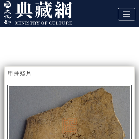
跳到主要內容
:::
藏品資訊
:::
甲骨殘片