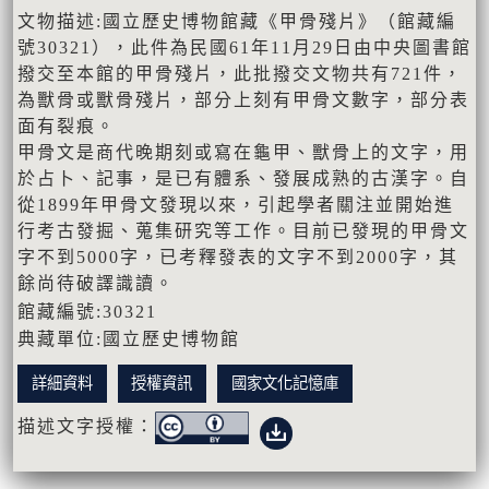
文物描述:國立歷史博物館藏《甲骨殘片》（館藏編
號30321），此件為民國61年11月29日由中央圖書館
撥交至本館的甲骨殘片，此批撥交文物共有721件，
為獸骨或獸骨殘片，部分上刻有甲骨文數字，部分表
面有裂痕。
甲骨文是商代晚期刻或寫在龜甲、獸骨上的文字，用
於占卜、記事，是已有體系、發展成熟的古漢字。自
從1899年甲骨文發現以來，引起學者關注並開始進
行考古發掘、蒐集研究等工作。目前已發現的甲骨文
字不到5000字，已考釋發表的文字不到2000字，其
餘尚待破譯識讀。
館藏編號:30321
典藏單位:國立歷史博物館
詳細資料
授權資訊
國家文化記憶庫
描述文字授權：