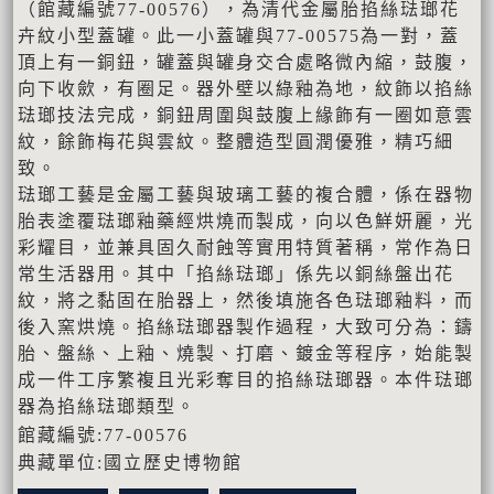
（館藏編號77-00576），為清代金屬胎掐絲琺瑯花
卉紋小型蓋罐。此一小蓋罐與77-00575為一對，蓋
頂上有一銅鈕，罐蓋與罐身交合處略微內縮，鼓腹，
向下收歛，有圈足。器外壁以綠釉為地，紋飾以掐絲
琺瑯技法完成，銅鈕周圍與鼓腹上緣飾有一圈如意雲
紋，餘飾梅花與雲紋。整體造型圓潤優雅，精巧細
致。
琺瑯工藝是金屬工藝與玻璃工藝的複合體，係在器物
胎表塗覆琺瑯釉藥經烘燒而製成，向以色鮮妍麗，光
彩耀目，並兼具固久耐蝕等實用特質著稱，常作為日
常生活器用。其中「掐絲琺瑯」係先以銅絲盤出花
紋，將之黏固在胎器上，然後填施各色琺瑯釉料，而
後入窯烘燒。掐絲琺瑯器製作過程，大致可分為：鑄
胎、盤絲、上釉、燒製、打磨、鍍金等程序，始能製
成一件工序繁複且光彩奪目的掐絲琺瑯器。本件琺瑯
器為掐絲琺瑯類型。
館藏編號:77-00576
典藏單位:國立歷史博物館