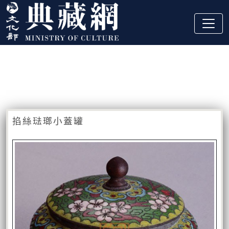
跳到主要內容
:::
藏品資訊
:::
掐絲琺瑯小蓋罐