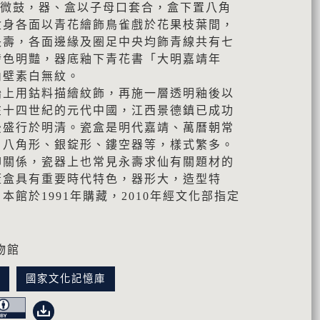
蓋面微鼓，器、盒以子母口套合，盒下置八角
盒身各面以青花繪飾鳥雀戲於花果枝葉間，
長壽，各面邊緣及圈足中央均飾青線共有七
發色明豔，器底釉下青花書「大明嘉靖年
內壁素白無紋。
胎上用鈷料描繪紋飾，再施一層透明釉後以
在十四世紀的元代中國，江西景德鎮已成功
後盛行於明清。瓷盒是明代嘉靖、萬曆朝常
、八角形、銀錠形、鏤空器等，樣式繁多。
仰關係，瓷器上也常見永壽求仙有關題材的
蓋盒具有重要時代特色，器形大，造型特
館於1991年購藏，2010年經文化部指定
物館
訊
國家文化記憶庫