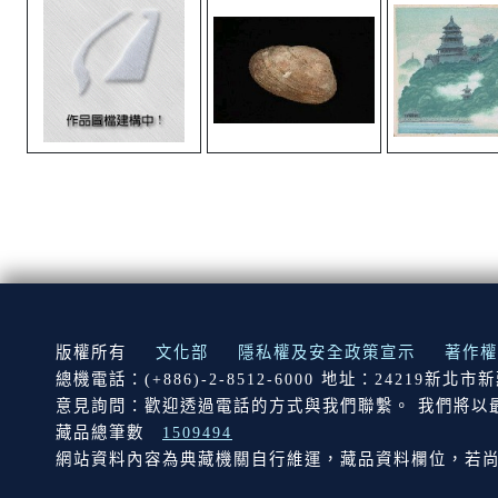
:::
版權所有
文化部
隱私權及安全政策宣示
著作權
總機電話：(+886)-2-8512-6000 地址：24219新北
意見詢問：歡迎透過電話的方式與我們聯繫。 我們將以
藏品總筆數
1509494
網站資料內容為典藏機關自行維運，藏品資料欄位，若