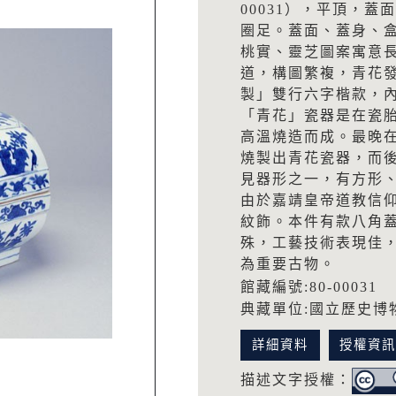
00031），平頂，
圈足。蓋面、蓋身、
桃實、靈芝圖案寓意
道，構圖繁複，青花
製」雙行六字楷款，
「青花」瓷器是在瓷
高溫燒造而成。最晚
燒製出青花瓷器，而
見器形之一，有方形
由於嘉靖皇帝道教信
紋飾。本件有款八角
殊，工藝技術表現佳，本
為重要古物。
館藏編號:80-00031
典藏單位:國立歷史博
詳細資料
授權資
描述文字授權：