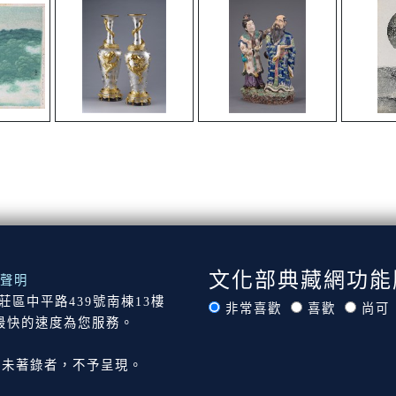
文化部典藏網功能
聲明
市新莊區中平路439號南棟13樓
非常喜歡
喜歡
尚可
最快的速度為您服務。
尚未著錄者，不予呈現。