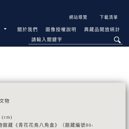
網站導覽
下載清單
覽
關於我們
圖像授權說明
典藏品開放統計
請輸入關鍵字
史文物
(cm)
物館藏《青花花鳥八角盒》（館藏編號80-