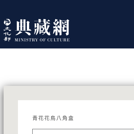
跳到主要內容
:::
藏品資訊
:::
青花花鳥八角盒