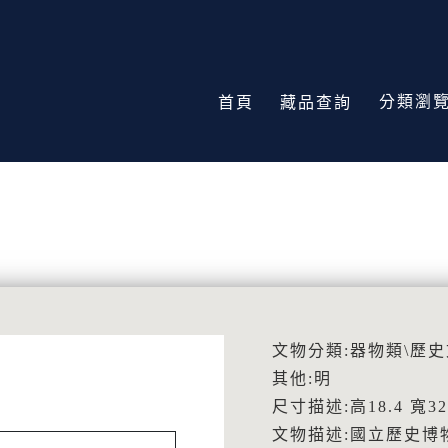
分類瀏
首頁
藏品查詢
文物分類:器物類\歷
其他:明
尺寸描述:高18.4 寬32 
文物描述:國立歷史博