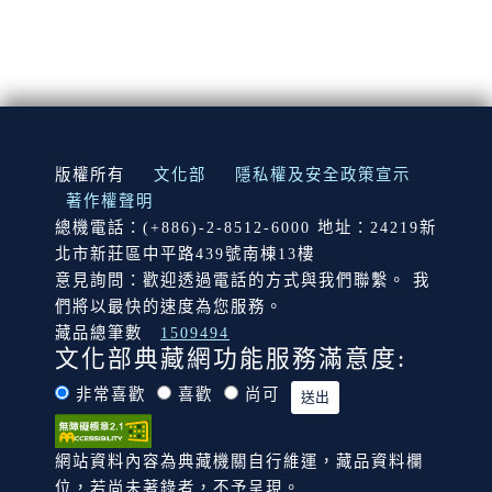
:::
版權所有
文化部
隱私權及安全政策宣示
著作權聲明
總機電話：(+886)-2-8512-6000 地址：24219新
北市新莊區中平路439號南棟13樓
意見詢問：歡迎透過電話的方式與我們聯繫。 我
們將以最快的速度為您服務。
藏品總筆數
1509494
文化部典藏網功能服務滿意度:
非常喜歡
喜歡
尚可
網站資料內容為典藏機關自行維運，藏品資料欄
位，若尚未著錄者，不予呈現。