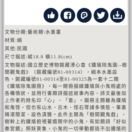
文物分類:藝術類\水墨畫
材質:絹
其他:民國
尺寸描述:縱18.8 橫11.8(cm)
文物描述:國立歷史博物館藏溥心畬《鍾馗除鬼圖--樹
間觀鬼戲》（館藏編號81-00314），絹本水墨設
色，館藏編號81-00314至81-00325為一套十二開
《鍾馗除鬼圖冊》，每一開冊描繪鍾馗與小鬼相處的
各種情狀，並用行書題詩描述故事內容，詩文最後加
上作者的姓名印「心」、「畬」。圖冊主題雖為鍾馗
和鬼怪，但也有山水、古木、怪石等諸多情態，筆墨
精湛簡潔、設色清雅。此件主題為「樹間觀鬼戲」，
樹幹上的鍾馗俯視著嬉鬧中的小鬼，有如題詩「好似
秦宮鏡」照妖景象，小鬼的一切舉動都逃不出鍾馗的