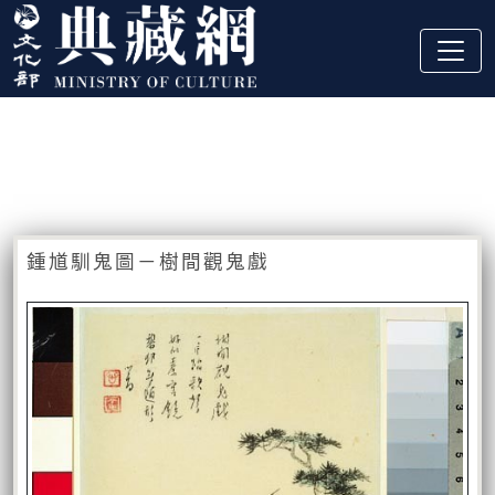
跳到主要內容
:::
藏品資訊
:::
鍾馗馴鬼圖－樹間觀鬼戲