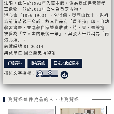
法眼。此件於1992年入藏本館，係為受託保管溥孝
華遺物，並於2013年公告為重要古物。
溥心畬（1896-1963），名溥儒，號西山逸士，先祖
為前清恭親王奕訢，故其作品有「舊王孫」印。自幼
學習書畫，並臨摹自家豐富收藏，詩、書、畫兼擅，
被譽為「文人畫的最後一筆」，與張大千並稱為「南
張北溥」。
館藏編號:81-00314
典藏單位:國立歷史博物館
詳細資料
授權資訊
國家文化記憶庫
描述文字授權：
瀏覽過這件藏品的人，也瀏覽過