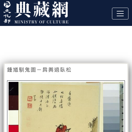
跳到主要內容
:::
藏品資訊
:::
鍾馗馴鬼圖－肩輿過臥松