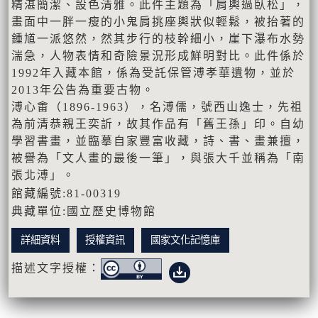
精湛簡潔、設色清雅。此件主題為「肩輿過臥松」，
畫面中一胖一瘦的小鬼肩挑座輿狀似輕鬆，被抬著的
鍾馗一派悠然，然其步行的枝幹細小，崖下瀑布水勢
湍急，人物表情和奇險景況形成鮮明對比。此件係於
1992年入藏本館，係為受託保管溥孝華遺物，並於
2013年公告為重要古物。
溥心畬（1896-1963），名溥儒，號西山逸士，先祖
為前清恭親王奕訢，故其作品有「舊王孫」印。自幼
學習書畫，並臨摹自家豐富收藏，詩、書、畫兼擅，
被譽為「文人畫的最後一筆」，與張大千並稱為「南
張北溥」。
館藏編號:81-00319
典藏單位:國立歷史博物館
詳細資料
授權資訊
國家文化記憶庫
描述文字授權：