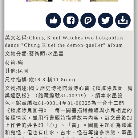
英文名稱:Chung K'uei Watches two hobgoblins
dance "Chung K'uei the demon-queller" album
文物分類:藝術類\水墨畫
材質:絹
其他:民國
尺寸描述:縱18.8 橫11.8(cm)
文物描述:國立歷史博物館藏溥心畬《鍾馗除鬼圖--肩
輿過臥松》（館藏編號81-00319），絹本水墨設
色，館藏編號81-00314至81-00325為一套十二開
《鍾馗除鬼圖冊》，每一開冊描繪鍾馗與小鬼相處的
各種情狀，並用行書題詩描述故事內容，詩文最後加
上作者的姓名印「心」、「畬」。圖冊主題雖為鍾馗
和鬼怪，但也有山水、古木、怪石等諸多情態，筆墨