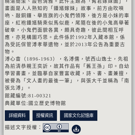
精湛簡潔、設色清雅。此件主題為「髯君嫁妹圖」，
畫面是人人熟知的「鍾馗嫁妹」故事，前方由吹嗩
吶、敲銅鑼、舉旌旗的小鬼們領隊，後方是小妹的車
座，紅袍鍾馗騎乘似馬似鹿，尾隨在後的小鬼高舉著
破傘，小鬼們面貌各異，頗具奇趣，彼此間相互呼
應，亦見構圖巧思。此件係於1992年入藏本館，係
為受託保管溥孝華遺物，並於2013年公告為重要古
物。
溥心畬（1896-1963），名溥儒，號西山逸士，先祖
為前清恭親王奕訢，故其作品有「舊王孫」印。自幼
學習書畫，並臨摹自家豐富收藏，詩、書、畫兼擅，
被譽為「文人畫的最後一筆」，與張大千並稱為「南
張北溥」。
館藏編號:81-00321
典藏單位:國立歷史博物館
詳細資料
授權資訊
國家文化記憶庫
描述文字授權：