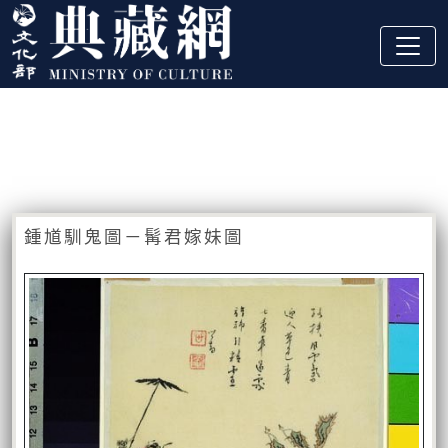
跳到主要內容
:::
藏品資訊
:::
鍾馗馴鬼圖－髯君嫁妹圖