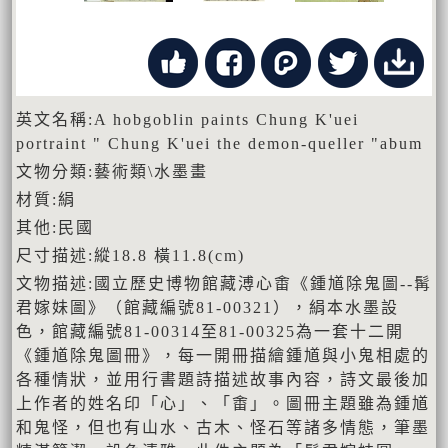
英文名稱:A hobgoblin paints Chung K'uei
portraint " Chung K'uei the demon-queller "abum
文物分類:藝術類\水墨畫
材質:絹
其他:民國
尺寸描述:縱18.8 橫11.8(cm)
文物描述:國立歷史博物館藏溥心畬《鍾馗除鬼圖--髯
君嫁妹圖》（館藏編號81-00321），絹本水墨設
色，館藏編號81-00314至81-00325為一套十二開
《鍾馗除鬼圖冊》，每一開冊描繪鍾馗與小鬼相處的
各種情狀，並用行書題詩描述故事內容，詩文最後加
上作者的姓名印「心」、「畬」。圖冊主題雖為鍾馗
和鬼怪，但也有山水、古木、怪石等諸多情態，筆墨