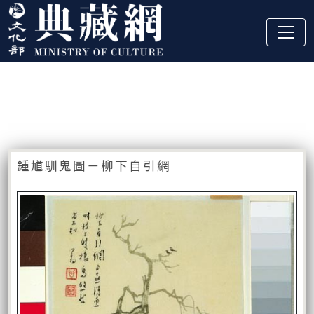
跳到主要內容
:::
藏品資訊
:::
鍾馗馴鬼圖－柳下自引網