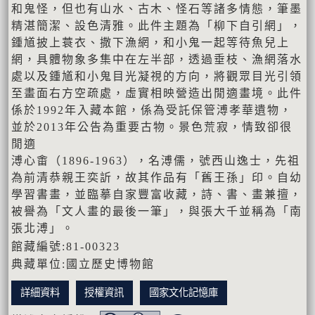
和鬼怪，但也有山水、古木、怪石等諸多情態，筆墨
精湛簡潔、設色清雅。此件主題為「柳下自引網」，
鍾馗披上蓑衣、撒下漁網，和小鬼一起等待魚兒上
網，具體物象多集中在左半部，透過垂枝、漁網落水
處以及鍾馗和小鬼目光凝視的方向，將觀眾目光引領
至畫面右方空疏處，虛實相映營造出閒適畫境。此件
係於1992年入藏本館，係為受託保管溥孝華遺物，
並於2013年公告為重要古物。景色荒寂，情致卻很
閒適
溥心畬（1896-1963），名溥儒，號西山逸士，先祖
為前清恭親王奕訢，故其作品有「舊王孫」印。自幼
學習書畫，並臨摹自家豐富收藏，詩、書、畫兼擅，
被譽為「文人畫的最後一筆」，與張大千並稱為「南
張北溥」。
館藏編號:81-00323
典藏單位:國立歷史博物館
詳細資料
授權資訊
國家文化記憶庫