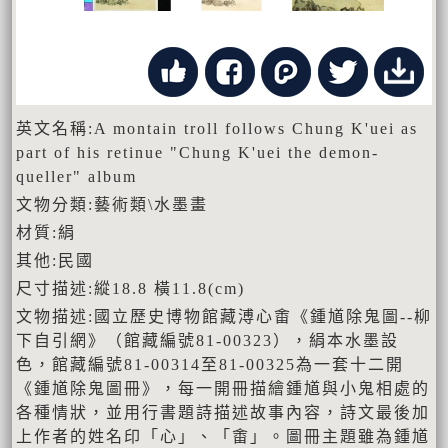
英文名稱:A montain troll follows Chung K'uei as
part of his retinue "Chung K'uei the demon-
queller" album
文物分類:藝術類\水墨畫
材質:絹
其他:民國
尺寸描述:縱18.8 橫11.8(cm)
文物描述:國立歷史博物館藏溥心畬《鍾馗除鬼圖--柳
下自引網》（館藏編號81-00323），絹本水墨設
色，館藏編號81-00314至81-00325為一套十二開
《鍾馗除鬼圖冊》，每一開冊描繪鍾馗與小鬼相處的
各種情狀，並用行書題詩描述故事內容，詩文最後加
上作者的姓名印「心」、「畬」。圖冊主題雖為鍾馗