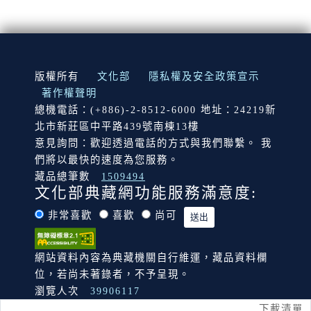
:::
版權所有
文化部
隱私權及安全政策宣示
著作權聲明
總機電話：(+886)-2-8512-6000 地址：24219新
北市新莊區中平路439號南棟13樓
意見詢問：歡迎透過電話的方式與我們聯繫。 我
們將以最快的速度為您服務。
藏品總筆數
1509494
文化部典藏網功能服務滿意度:
非常喜歡
喜歡
尚可
網站資料內容為典藏機關自行維運，藏品資料欄
位，若尚未著錄者，不予呈現。
瀏覽人次
39906117
下載清單