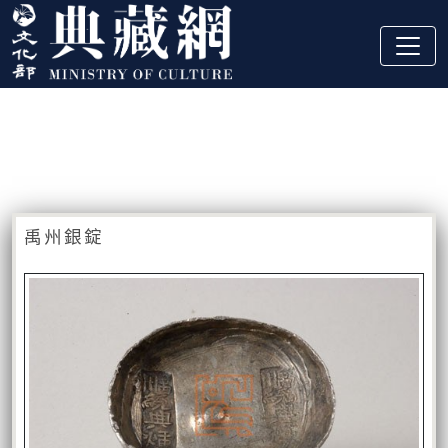
跳到主要內容
:::
藏品資訊
:::
禹州銀錠