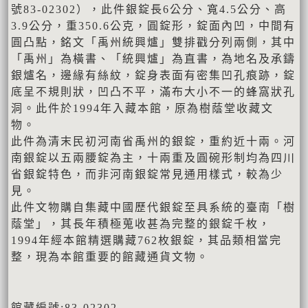
號83-02302），此件銀錠長6公分、寬4.5公分、高
3.9公分，重350.6公克，圓錠形，錠面內凹，中間有
圓凸點，銘文「禹州統興爐」雙排戳分列兩側，其中
「禹州」為橫書、「統興爐」為直書，為地名及承鑄
銀爐名，邊緣有絲紋，錠身表面有密集凹孔痕跡，錠
底呈不規則狀，凹凸不平，滿布大小不一的蜂窩狀孔
洞。此件於1994年入藏本館，原為樹蔭堂收藏文
物。
此件為清末民初河南省禹州的銀錠，重約近十兩。河
南銀錠以五兩腰錠為主，十兩重及圓碗形制均為四川
省銀錠特色，而非河南銀錠常見通用樣式，較為少
見。
此件文物購自集藏中國歷代銀錠至具系統的臺南「樹
蔭堂」，其長年積極蒐收甚為完整的銀錠千枚，
1994年經本館精選購藏762枚銀錠，其品類相當完
整，現為本館重要的館藏通貨文物。
館藏編號:83-02302