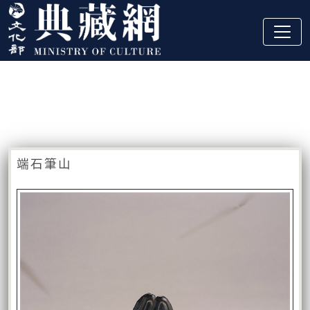
跳到主要內容
:::
藏品資訊
:::
端石筆山