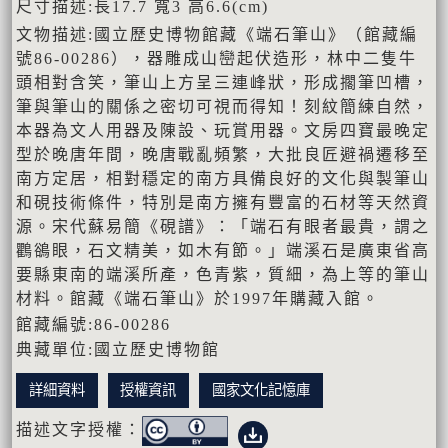
尺寸描述:長17.7 寬3 高6.6(cm)
文物描述:國立歷史博物館藏《端石筆山》（館藏編
號86-00286），器雕成山巒起伏造形，林中二隻牛
頭相對含笑，筆山上方呈三連峰狀，形成擱筆凹槽，
筆與筆山的關係之密切可視而得知！刻紋簡練自然，
本器為文人用器及陳設、玩賞用器。文房四寶最晚定
型於晚唐年間，晚唐戰亂頻繁，大批良匠避禍遷移至
南方定居，相對穩定的南方具備良好的文化與製筆山
和硯技術條件，特別是南方擁有豐富的石材等天然資
源。宋代蘇易簡《硯譜》：「端石有眼者最貴，謂之
鸜鵒眼，石文精美，如木有節。」端溪石是廣東省高
要縣東南的端溪所產，色青紫，質細，為上等的筆山
材料。館藏《端石筆山》於1997年購藏入館。
館藏編號:86-00286
典藏單位:國立歷史博物館
詳細資料
授權資訊
國家文化記憶庫
描述文字授權：