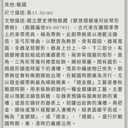
其他:戰國
尺寸描述:長11.3(cm)
文物描述:國立歷史博物館藏《獸首錯銀幾何紋琴形
帶鉤》（館藏編號89-00795），古代束在腰間革帶
上的束帶用具，稱為帶鉤。此銅帶鉤是以塊範法鑄
造，呈弓形彎曲，以獸首為鉤首，背有圓鈕，器尾寬
圓，全器呈琵琶形。器身上分上、中、下三部分，有
錯銀捲雲紋組成的連續菱形，兩旁有錯銀的矩形、直
角、三角形等幾何捲雲紋飾，繽紛華麗。間有圓形、
橢圓形鑄造時留下的溝槽，惜其中鑲嵌物已佚失。銅
帶鉤從春秋晚期開始出現，在戰國時期廣為流行，尤
以錯金銀帶鉤最為細緻精美。「錯金銀」工藝是春秋
戰國時期，用來裝飾銅器的一種金銀鑲嵌工藝。主要
是以塊範法鑄造銅器，在器表預鑄有圖案紋飾的溝
槽；或是在鑄好的器表上，刻鏤出紋飾的溝槽，再把
金、銀絲或薄片錘壓嵌入溝槽內，經表面磨平而成，
稱為「金銀錯」，或「錯金」、「錯銀」，盛行於戰
國時期，秦、漢時仍繼續沿用。