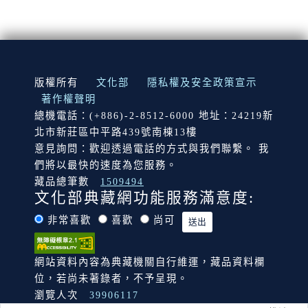
:::
版權所有
文化部
隱私權及安全政策宣示
著作權聲明
總機電話：(+886)-2-8512-6000 地址：24219新
北市新莊區中平路439號南棟13樓
意見詢問：歡迎透過電話的方式與我們聯繫。 我
們將以最快的速度為您服務。
藏品總筆數
1509494
文化部典藏網功能服務滿意度:
非常喜歡
喜歡
尚可
網站資料內容為典藏機關自行維運，藏品資料欄
位，若尚未著錄者，不予呈現。
瀏覽人次
39906117