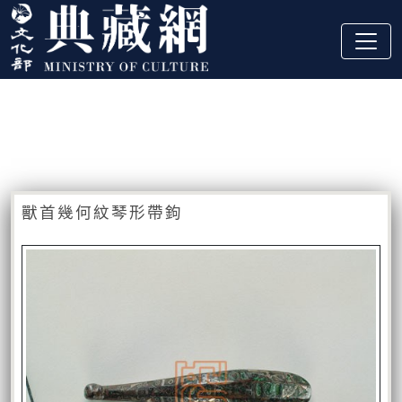
跳到主要內容
:::
藏品資訊
:::
獸首幾何紋琴形帶鉤