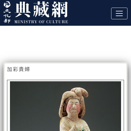
跳到主要內容
:::
藏品資訊
:::
加彩貴婦