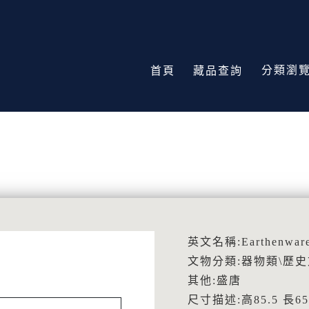
分類瀏
首頁
藏品查詢
英文名稱:Earthenware ca
文物分類:器物類\歷
其他:盛唐
尺寸描述:高85.5 長65.