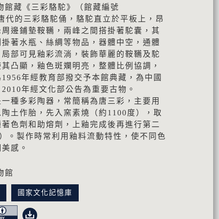
物館藏《三彩駱駝》（館藏編號
件為唐代的三彩駱駝俑，駱駝直立於平板上，昂
峰周邊鋪墊鞍韉，兩峰之間搭掛著駝囊，其
側掛著水瓶、絲綢等物品，器體中空，通體
，局部可見釉彩流淌，裝飾華麗的鞍韉及駝
使其凸顯，釉色斑斕明亮，整體比例協調，
1956年經教育部撥交予本館典藏，為中國
2010年經文化部公告為重要古物。
是一種多彩陶器，常簡稱為唐三彩，主要用
陶土作胎，先入窯素燒（約1100度），取
種著色劑和助熔劑，上釉完成後再進行第二
度）。製作時常利用釉料流動特性，使不同色
斕美感。
物館
訊
國家文化記憶庫