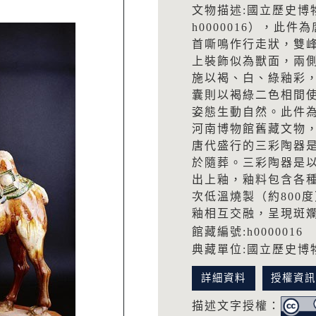
文物描述:國立歷史博
h0000016），此
首嘶鳴作行走狀，雙
上裝飾似為獸面，兩
施以褐、白、綠釉彩
囊則以褐綠二色相間
姿態生動自然。此件為
河南博物館舊藏文物，
唐代盛行的三彩陶器
於隨葬。三彩陶器是以
出上釉，釉料包含各
次低溫燒製（約800
釉相互交融，呈現斑
館藏編號:h0000016
典藏單位:國立歷史博
詳細資料
授權資
描述文字授權：