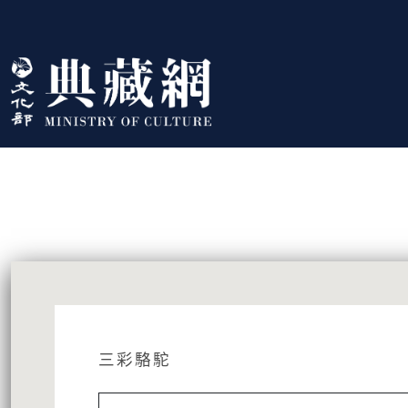
跳到主要內容
:::
藏品資訊
:::
三彩駱駝