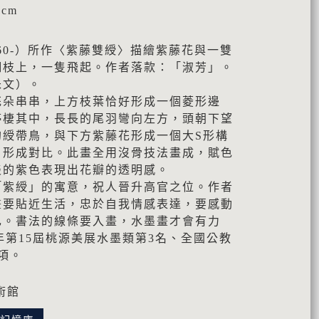
7cm
960-）所作〈紫藤雙綬〉描繪紫藤花與一雙
細枝上，一隻飛起。作者落款：「淑芳」。
朱文）。
花朵串串，上方枝葉恰好形成一個菱形邊
停棲其中，長長的尾羽彎向左方，頭朝下望
的綬帶鳥，與下方紫藤花形成一個大S形構
，形成對比。此畫全用沒骨技法畫成，賦色
淡的紫色表現出花瓣的透明感。
「紫綬」的寓意，祝人晉升高官之位。作者
畫要貼近生活，忠於自我情感表達，要感動
己。書法的線條要入畫，水墨畫才會有力
7年第15屆桃源美展水墨類第3名、全國公教
項。
術館