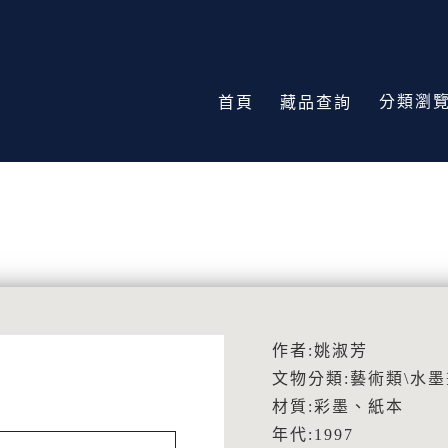
分類瀏
首頁
藏品查詢
作者:姚淑芳
文物分類:藝術類\水墨
材質:彩墨、紙本
年代:1997