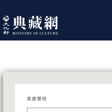
跳到主要內容
:::
藏品資訊
:::
紫藤雙綬