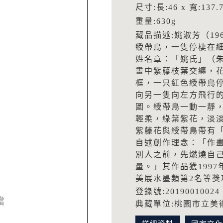
尺寸:長:46 x 寬:137.
重量:630g
藏品描述:姚淑芳（1
綬帶鳥，一隻停棲在
姓名章：「姚氏」（
畫中紫藤枝葉交纏，
框，一只紅色綬帶鳥
向另一隻向左方飛行
圖。綬帶鳥一動一靜
輕柔，綠葉紫花，淡
紫藤花與綬帶鳥帶有
自述創作理念：「作
別人之前，先燃燒自
量。」其作品獲199
美展水墨類第2名等獎
登錄號:20190010024
典藏單位:桃園市立美