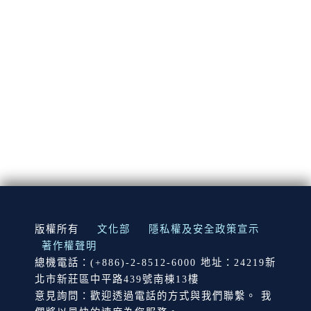
:::
版權所有
文化部
隱私權及安全政策宣示
著作權聲明
總機電話：(+886)-2-8512-6000 地址：24219新
北市新莊區中平路439號南棟13樓
意見詢問：歡迎透過電話的方式與我們聯繫。 我