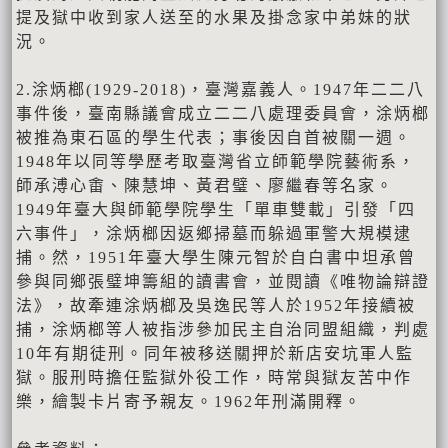
提及獄中收到家人送至的水果及掛念家中弟妹的狀
況。
2.涂炳榔(1929-2018)，臺灣嘉義人。1947年二二八
事件後，臺南縣議會成立二二八處理委員會，涂炳榔
被推為東石區的學生代表；事後因自首被關一週。
1948年以同等學歷考取臺灣省立師範學院藝術系，
師承溥心畬、陳慧坤、黃君璧、廖繼春等名家。
1949年臺大與師範學院學生「單車雙載」引發「四
六事件」，涂炳榔因返鄉掃墓而躲過軍警大規模逮
捕。然，1951年臺大學生陳元智於自白書中坦承曾
參與同鄉張璧坤籌組的讀書會，並閱讀《唯物論辯證
法》，故牽連涂炳榔及吳逸民等人於1952年接續被
捕，涂炳榔等人被指涉參加民主自治同盟組織，判處
10年有期徒刑。同年被移送關押於新店安坑軍人監
獄。服刑時擔任監獄外役工作，時常與獄友苦中作
樂，繪製卡片寄予親友。1962年刑滿開釋。