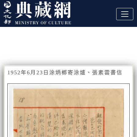
跳到主要內容
:::
藏品資訊
:::
1952年6月23日涂炳榔寄涂爐、張素雲書信