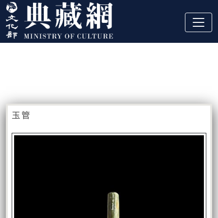
跳到主要內容
:::
藏品資訊
:::
玉管