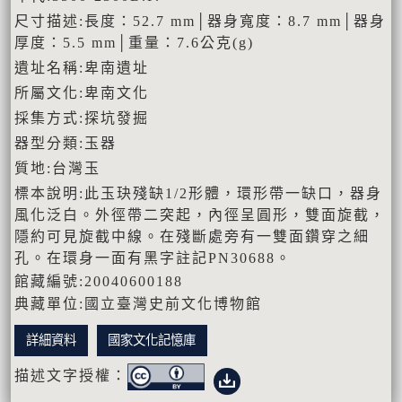
尺寸描述:長度：52.7 mm│器身寬度：8.7 mm│器身
厚度：5.5 mm│重量：7.6公克(g)
遺址名稱:卑南遺址
所屬文化:卑南文化
採集方式:探坑發掘
器型分類:玉器
質地:台灣玉
標本說明:此玉玦殘缺1/2形體，環形帶一缺口，器身
風化泛白。外徑帶二突起，內徑呈圓形，雙面旋截，
隱約可見旋截中線。在殘斷處旁有一雙面鑽穿之細
孔。在環身一面有黑字註記PN30688。
館藏編號:20040600188
典藏單位:國立臺灣史前文化博物館
詳細資料
國家文化記憶庫
描述文字授權：