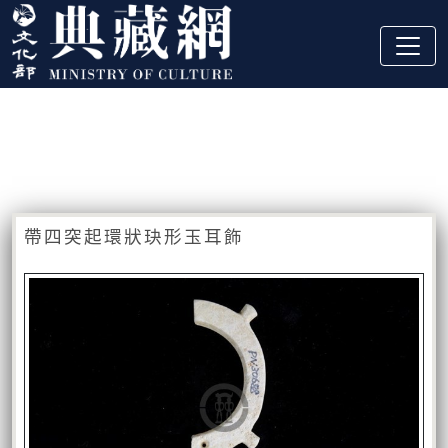
跳到主要內容
:::
藏品資訊
:::
帶四突起環狀玦形玉耳飾