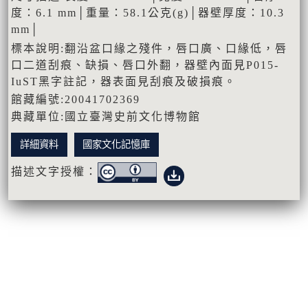
度：6.1 mm│重量：58.1公克(g)│器壁厚度：10.3
mm│
標本說明:翻沿盆口緣之殘件，唇口廣、口緣低，唇
口二道刮痕、缺損、唇口外翻，器壁內面見P015-
IuST黑字註記，器表面見刮痕及破損痕。
館藏編號:20041702369
典藏單位:國立臺灣史前文化博物館
詳細資料
國家文化記憶庫
描述文字授權：