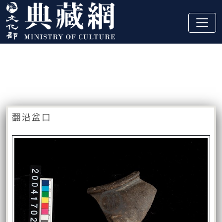
跳到主要內容
:::
藏品資訊
:::
翻沿盆口