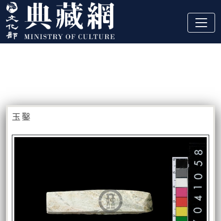
跳到主要內容
:::
藏品資訊
:::
玉鑿