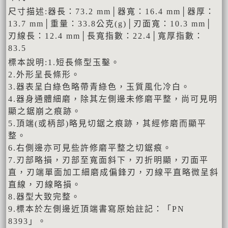
尺寸描述:器長：73.2 mm│器寬：16.4 mm│器厚：
13.7 mm│重量：33.8公克(g)│刃面寬：10.3 mm│
刃線長：12.4 mm│長寬指數：22.4│寬厚指數：
83.5
標本說明:1.短長條型玉鑿。
2.外形呈長條形。
3.器表呈白綠色略帶青綠色，玉質風化冷白。
4.器身通體細磨，除其左側邊未修磨平整，尚可見明
顯之鋸崩之痕跡。
5.頂端(或柄部)略見切鋸之痕跡，其經修磨而顯平
整。
6.右側邊亦可見些許修磨平整之切鋸痕。
7.刃部略損，刃部至寬面斜下，刃折明顯，刃面平
直，刃端單面加工細磨成偏鋒刃，刃線平直略微呈斜
直線，刃線略損。
8.器型大致完整。
9.標本於左側邊近頂端書寫原始註記：「PN
8393」。