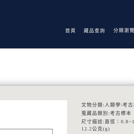
分類瀏
首頁
藏品查詢
文物分類:人類學\考古
蒐藏品類別:考古標本
尺寸描述:直徑：0.8~1
12.2公克(g)