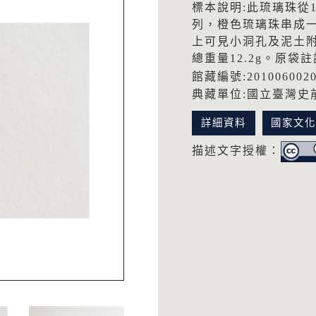
標本說明:此琉璃珠從1
列，橙色琉璃珠串成
上可見小洞孔及泥土附著。
總重量12.2g。原袋註
館藏編號:201006002
典藏單位:國立臺灣史
詳細資料
國家文
描述文字授權：