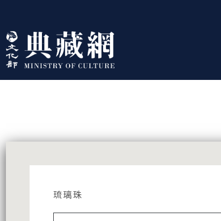
跳到主要內容
:::
藏品資訊
:::
琉璃珠