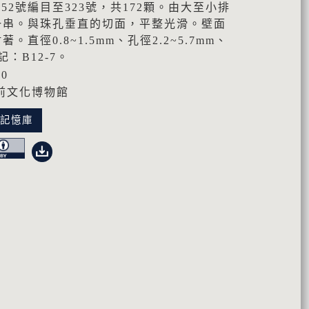
52號編目至323號，共172顆。由大至小排
一串。與珠孔垂直的切面，平整光滑。壁面
直徑0.8~1.5mm、孔徑2.2~5.7mm、
記：B12-7。
00
前文化博物館
化記憶庫