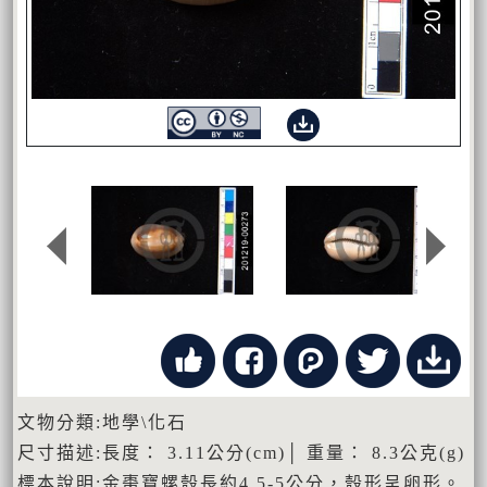
文物分類:地學\化石
尺寸描述:長度： 3.11公分(cm)│ 重量： 8.3公克(g)
標本說明:金棗寶螺殼長約4.5-5公分，殼形呈卵形。