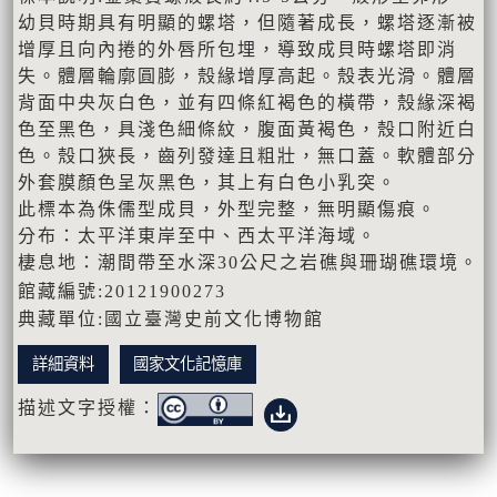
幼貝時期具有明顯的螺塔，但隨著成長，螺塔逐漸被
增厚且向內捲的外唇所包埋，導致成貝時螺塔即消
失。體層輪廓圓膨，殼緣增厚高起。殼表光滑。體層
背面中央灰白色，並有四條紅褐色的橫帶，殼緣深褐
色至黑色，具淺色細條紋，腹面黃褐色，殼口附近白
色。殼口狹長，齒列發達且粗壯，無口蓋。軟體部分
外套膜顏色呈灰黑色，其上有白色小乳突。
此標本為侏儒型成貝，外型完整，無明顯傷痕。
分布：太平洋東岸至中、西太平洋海域。
棲息地：潮間帶至水深30公尺之岩礁與珊瑚礁環境。
館藏編號:20121900273
典藏單位:國立臺灣史前文化博物館
詳細資料
國家文化記憶庫
描述文字授權：