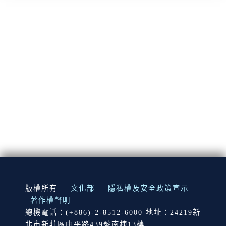
:::
版權所有
文化部
隱私權及安全政策宣示
著作權聲明
總機電話：(+886)-2-8512-6000 地址：24219新
北市新莊區中平路439號南棟13樓