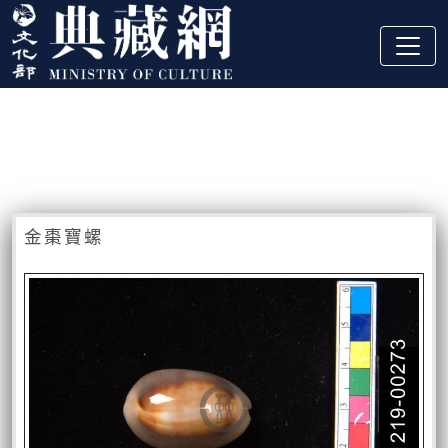
跳到主要內容
:::
藏品資訊
:::
金棗寶螺