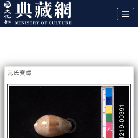
跳到主要內容
:::
藏品資訊
:::
瓦氏寶螺