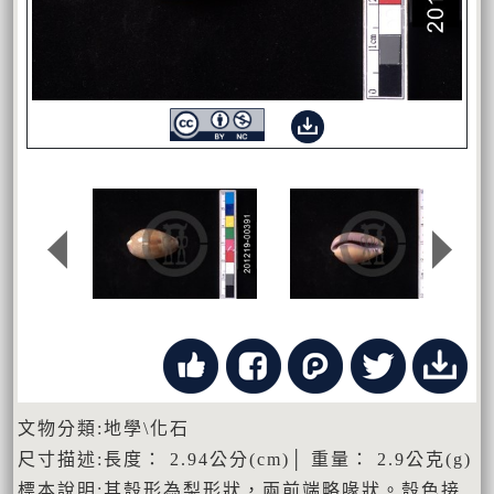
文物分類:地學\化石
尺寸描述:長度： 2.94公分(cm)│ 重量： 2.9公克(g)
標本說明:其殼形為梨形狀，兩前端略喙狀。殼色接