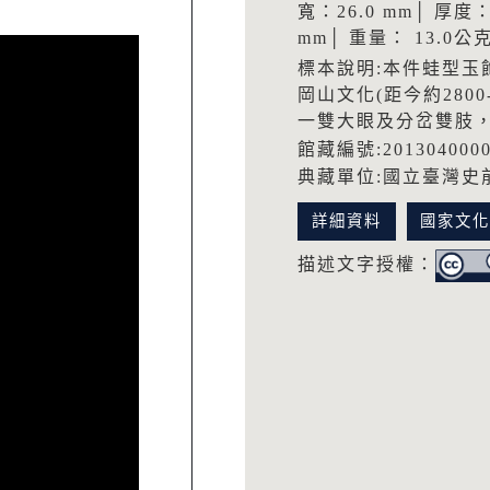
寬：26.0 mm│ 厚度：
mm│ 重量： 13.0公克
標本說明:本件蛙型玉
岡山文化(距今約280
一雙大眼及分岔雙肢
館藏編號:201304000
典藏單位:國立臺灣史
詳細資料
國家文
描述文字授權：