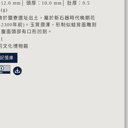
12.0 mm│ 頭厚：10.0 mm│ 肚厚：9.5
(g)
飾於鹽寮遺址出土，屬於新石器時代晚期花
0-2300年前)。玉質潤澤，形制似蛙背面雕刻
，腹面頭部有口形凹刻。
01
前文化博物館
化記憶庫