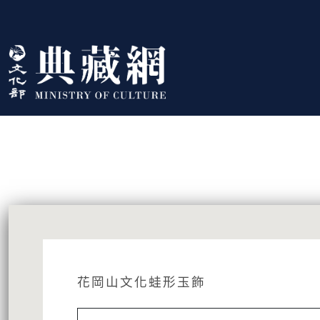
跳到主要內容
:::
藏品資訊
:::
花岡山文化蛙形玉飾