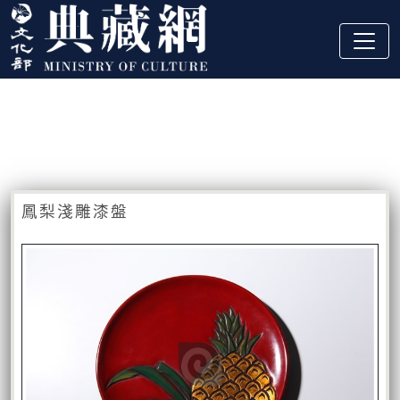
跳到主要內容
:::
藏品資訊
:::
鳳梨淺雕漆盤