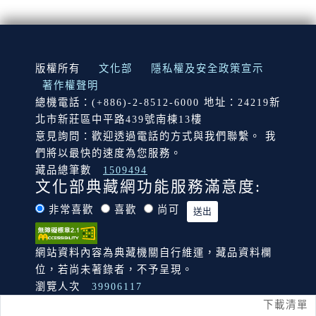
:::
版權所有
文化部
隱私權及安全政策宣示
著作權聲明
總機電話：(+886)-2-8512-6000 地址：24219新
北市新莊區中平路439號南棟13樓
意見詢問：歡迎透過電話的方式與我們聯繫。 我
們將以最快的速度為您服務。
藏品總筆數
1509494
文化部典藏網功能服務滿意度:
非常喜歡
喜歡
尚可
網站資料內容為典藏機關自行維運，藏品資料欄
位，若尚未著錄者，不予呈現。
瀏覽人次
39906117
下載清單