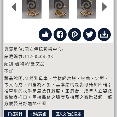
典藏單位:國立傳統藝術中心/
館藏編號:11200404233
類別:器物類\藝文品
不詳
藏品說明:又稱乳母車，竹材經烘烤、彎曲、定型、
嵌入而成，四輪為木製，基本結構是乳母椅加四輪；
推車用的扶手高度及其斜度，正適合一成年人立姿微
微彎身推車。圈椅靠背之弧度及椅面之微微鼓起，都
方便嬰兒舒適地坐著。
詳細資料
授權資訊
國家文化記憶庫