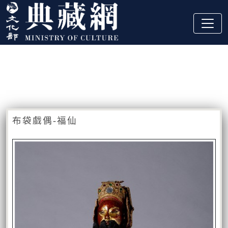
跳到主要內容
:::
藏品資訊
:::
布袋戲偶-福仙