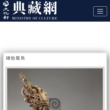
跳到主要內容
:::
藏品資訊
:::
磚胎鰲魚