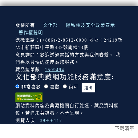
:::
版權所有
文化部
隱私權及安全政策宣示
著作權聲明
總機電話：(+886)-2-8512-6000 地址：24219新
北市新莊區中平路439號南棟13樓
意見詢問：歡迎透過電話的方式與我們聯繫。 我
們將以最快的速度為您服務。
藏品總筆數
1509494
文化部典藏網功能服務滿意度:
非常喜歡
喜歡
尚可
網站資料內容為典藏機關自行維運，藏品資料欄
位，若尚未著錄者，不予呈現。
瀏覽人次
39906117
下載清單