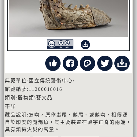
典藏單位:國立傳統藝術中心/
館藏編號:11200018016
類別:器物類\藝文品
不詳
藏品說明:螭吻，原作蚩尾、鴟尾、或鴟吻，相傳源
自於印度的魔羯魚，其主要裝置在殿宇正脊的兩端，
具有鎮攝火災的寓意。