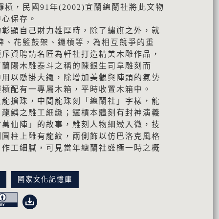
槓，民國91年(2002)宜蘭總蘭社將此文物
中心保存。
物彰顯自己財力雄厚時，除了繡旗之外，就
牌、花籃鼓架、鑼槓等，為相互競爭的重
便斥資聘請名匠為軒社打造精美木雕作品，
有蘭陽木雕泰斗之稱的陳銀生司阜雕刻而
中用以懸掛大鑼，除增加美觀與陣頭的氣勢
鑼槓配有一專屬木箱，平時收置木箱中。
雙龍搶珠，中間龍珠刻「總蘭社」字樣，龍
，龍鱗之雕工細緻；鑼槓本體刻有封神演義
會萬仙陣」的故事，雕刻人物細緻入微，技
側圓柱上雕有龍紋，兩側飾以仿巴洛克風格
，作工細膩，可見當年總蘭社盛極一時之概
訊
國家文化記憶庫