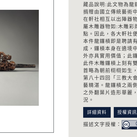
藏品說明:此文物為龍鑼
捐贈由國立傳統藝術
在軒社相互以出陣器
屬木雕器物如:木雕彩
點。因此，各大軒社
本件龍鑼槓即是聘請
成，鑼槓本身在遶境
外亦具實用價值；此
此件木雕鑼槓上刻有
首略為朝前栩栩如生
第八十四回「三教大
藝精湛。龍鑼槓之兩
之外翻葉片造形華麗
況。
詳細資料
授權資
描述文字授權：