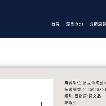
分類瀏
首頁
藏品查詢
典藏單位:國立傳統藝
館藏編號:112002080
類別:器物類\藝文品
陳銀生