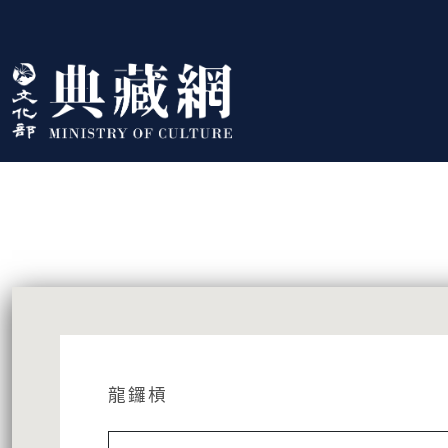
跳到主要內容
:::
藏品資訊
:::
龍鑼槓